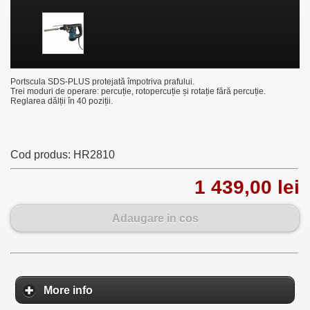
Portscula SDS-PLUS protejată împotriva prafului.
Trei moduri de operare: percuție, rotopercuție și rotație fără percuție.
Reglarea dălții în 40 poziții.
Cod produs:
HR2810
1 439,00 lei
Adaugare in cos
More info