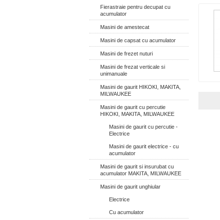
Fierastraie pentru decupat cu
acumulator
Masini de amestecat
Masini de capsat cu acumulator
Masini de frezet nuturi
Masini de frezat verticale si
unimanuale
Masini de gaurit HIKOKI, MAKITA,
MILWAUKEE
Masini de gaurit cu percutie
HIKOKI, MAKITA, MILWAUKEE
Masini de gaurit cu percutie -
Electrice
Masini de gaurit electrice - cu
acumulator
Masini de gaurit si insurubat cu
acumulator MAKITA, MILWAUKEE
Masini de gaurit unghiular
Electrice
Cu acumulator