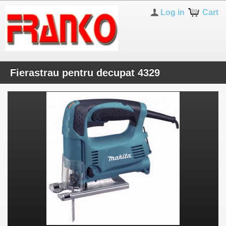
Log in
Cart
Fierastrau pentru decupat 4329