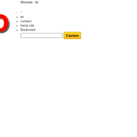
Moneda : lei
€
lei
contact
harta site
Bookmark