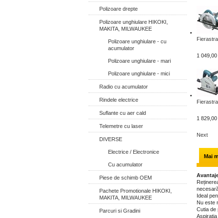
Polizoare drepte
Polizoare unghiulare HIKOKI,
MAKITA, MILWAUKEE
Fierastra
Polizoare unghiulare - cu
acumulator
1 049,00 
Polizoare unghiulare - mari
Polizoare unghiulare - mici
Radio cu acumulator
Rindele electrice
Fierastra
Suflante cu aer cald
1 829,00 
Telemetre cu laser
Next
DIVERSE
Electrice / Electronice
Mai m
Cu acumulator
Avantaje
Piese de schimb OEM
Reținerea
necesară
Pachete Promotionale HIKOKI,
Ideal pen
MAKITA, MILWAUKEE
Nu este n
Cutia de 
Parcuri si Gradini
Aspirația