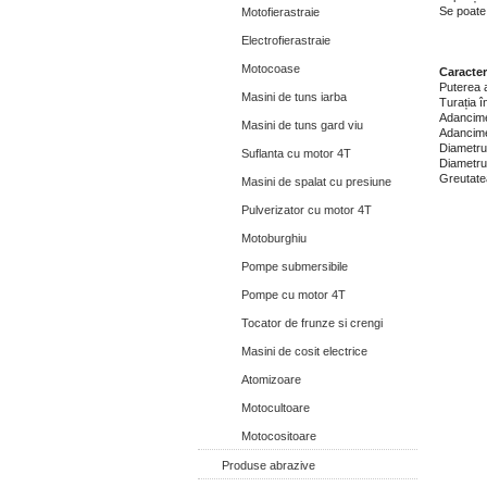
Se poate 
Motofierastraie
Electrofierastraie
Motocoase
Caracter
Puterea 
Masini de tuns iarba
Turația în
Adancimea
Masini de tuns gard viu
Adancimea
Diametrul
Suflanta cu motor 4T
Diametrul
Greutate
Masini de spalat cu presiune
Pulverizator cu motor 4T
Motoburghiu
Pompe submersibile
Pompe cu motor 4T
Tocator de frunze si crengi
Masini de cosit electrice
Atomizoare
Motocultoare
Motocositoare
Produse abrazive