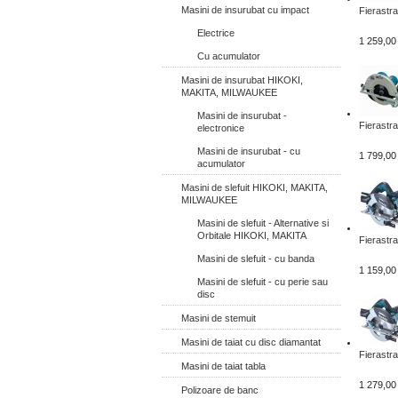
Masini de insurubat cu impact
Fierastra
Electrice
1 259,00 
Cu acumulator
Masini de insurubat HIKOKI,
MAKITA, MILWAUKEE
Masini de insurubat -
Fierastra
electronice
Masini de insurubat - cu
1 799,00 
acumulator
Masini de slefuit HIKOKI, MAKITA,
MILWAUKEE
Masini de slefuit - Alternative si
Orbitale HIKOKI, MAKITA
Fierastra
Masini de slefuit - cu banda
1 159,00 
Masini de slefuit - cu perie sau
disc
Masini de stemuit
Masini de taiat cu disc diamantat
Fierastra
Masini de taiat tabla
1 279,00 
Polizoare de banc