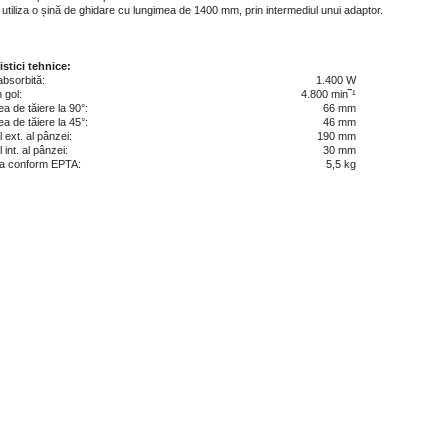
utiliza o șină de ghidare cu lungimea de 1400 mm, prin intermediul unui adaptor.
istici tehnice:
absorbită:
1.400 W
 gol:
4.800 min‾¹
 de tăiere la 90°:
66 mm
 de tăiere la 45°:
46 mm
 ext. al pânzei:
190 mm
 int. al pânzei:
30 mm
a conform EPTA:
5,5 kg