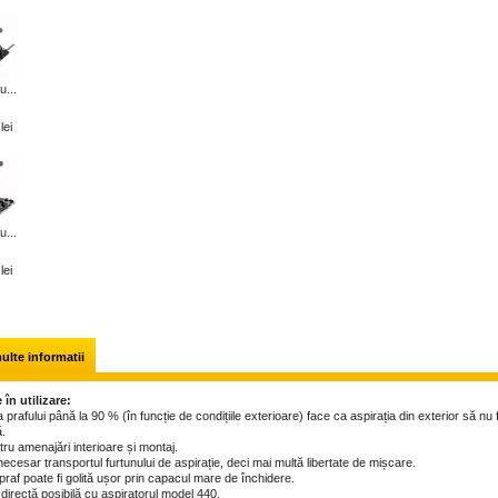
u...
lei
u...
lei
ulte informatii
 în utilizare:
 prafului până la 90 % (în funcție de condițiile exterioare) face ca aspirația din exterior să nu f
.
tru amenajări interioare și montaj.
ecesar transportul furtunului de aspirație, deci mai multă libertate de mișcare.
praf poate fi golită ușor prin capacul mare de închidere.
 directă posibilă cu aspiratorul model 440.