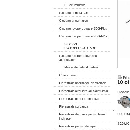
Cu acumulator
Ciocane demolatoare
Ciocane pneumatice
Ciocane rotopercutoare SDS-Plus
Ciocane rotopercutoare SDS-MAX
CIOCANE
ROTOPERCUTOARE
Ciocane rotopercutoare cu
acumulator
Masini de debitat metale
Compresoare
Print
10 ot
Fierastraie alternative electronice
Fierastraie circulare cu acumulator
Previous
Fierastraie circulare manuale
Fierastraie cu banda
Fierastra
Fierastraie de masa pentru taieri
inclinate
3 299,00 
Fierastraie pentru decupat