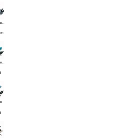
u...
lei
u...
i
u...
i