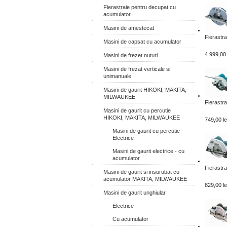
Fierastraie pentru decupat cu
acumulator
Masini de amestecat
Fierastra
Masini de capsat cu acumulator
4 999,00 
Masini de frezet nuturi
Masini de frezat verticale si
unimanuale
Masini de gaurit HIKOKI, MAKITA,
MILWAUKEE
Fierastra
Masini de gaurit cu percutie
HIKOKI, MAKITA, MILWAUKEE
749,00 le
Masini de gaurit cu percutie -
Electrice
Masini de gaurit electrice - cu
acumulator
Fierastra
Masini de gaurit si insurubat cu
acumulator MAKITA, MILWAUKEE
829,00 le
Masini de gaurit unghiular
Electrice
Cu acumulator