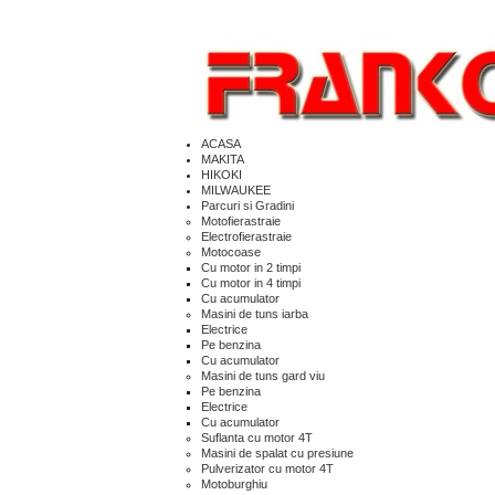
ACASA
MAKITA
HIKOKI
MILWAUKEE
Parcuri si Gradini
Motofierastraie
Electrofierastraie
Motocoase
Cu motor in 2 timpi
Cu motor in 4 timpi
Cu acumulator
Masini de tuns iarba
Electrice
Pe benzina
Cu acumulator
Masini de tuns gard viu
Pe benzina
Electrice
Cu acumulator
Suflanta cu motor 4T
Masini de spalat cu presiune
Pulverizator cu motor 4T
Motoburghiu