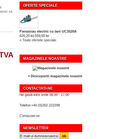
OFERTE SPECIALE
de
terior să
Fierastrau electric cu lant UC3520A
626,20 lei
559,00 lei
» Toate ofertele speciale
 TVA
MAGAZINELE NOASTRE
» Descoperiti magazinele noastre
CONTACTATI-NE
Ne gasiti intre orele 08.00 - 17.00
Telefon:
+40 (0)262 222298
Contactati-ne
NEWSLETTER