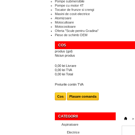
Pompe submersibile
Pompe cu motor 4T
Tocator de frunze si crengi
Masini de cosit electrice
Atomizoare
Motocultoare
Motocositoare
Oferta "Scule pentru Gradina"
Piese de schimb OEM
COS
produs
(gol)
Niciun produs
0,00 lei
Livrare
0,00 lei
TVA
0,00 lei
Total
Preturile contin TVA
Cos
Plasare comanda
CATEGORII
>
Aspiratoare
Electrice