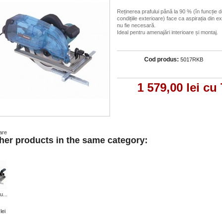
Reținerea prafului până la 90 % (în funcție 
condițiile exterioare) face ca aspirația din ex
nu fie necesară.
Ideal pentru amenajări interioare și montaj.
Cod produs:
5017RKB
1 579,00 lei
cu
are
her products in the same category:
u...
lei