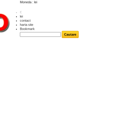
Moneda : lei
€
lei
contact
harta site
Bookmark