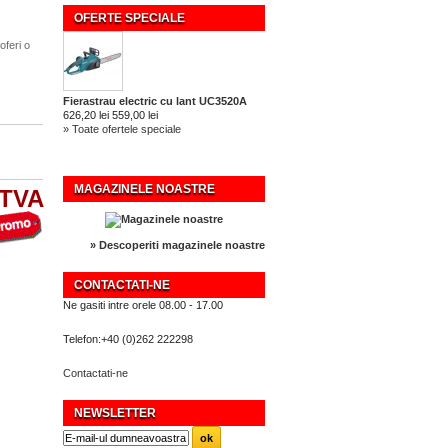
OFERTE SPECIALE
feri o
.
Fierastrau electric cu lant UC3520A
626,20 lei
559,00 lei
» Toate ofertele speciale
MAGAZINELE NOASTRE
 TVA
» Descoperiti magazinele noastre
CONTACTATI-NE
Ne gasiti intre orele 08.00 - 17.00
Telefon:
+40 (0)262 222298
Contactati-ne
NEWSLETTER