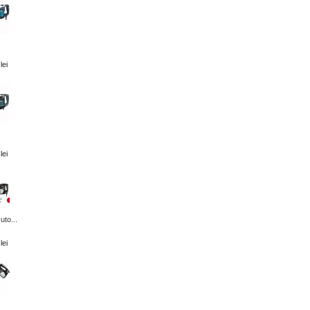
lei
lei
uto...
lei