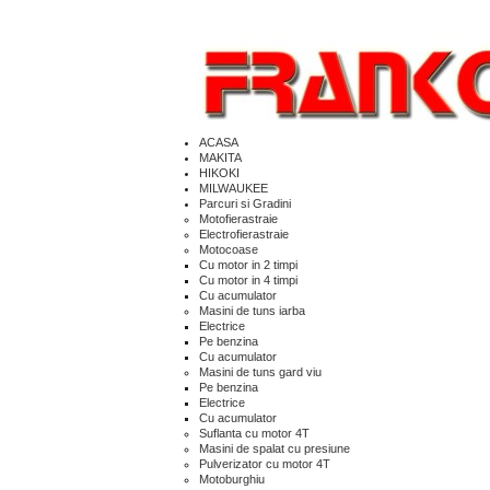
ACASA
MAKITA
HIKOKI
MILWAUKEE
Parcuri si Gradini
Motofierastraie
Electrofierastraie
Motocoase
Cu motor in 2 timpi
Cu motor in 4 timpi
Cu acumulator
Masini de tuns iarba
Electrice
Pe benzina
Cu acumulator
Masini de tuns gard viu
Pe benzina
Electrice
Cu acumulator
Suflanta cu motor 4T
Masini de spalat cu presiune
Pulverizator cu motor 4T
Motoburghiu