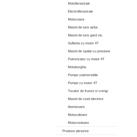
Motofierastraie
Electrofierastraie
Motocoase
Masini de tuns iarba
Masini de tuns gard viu
Suflanta cu motor 4T
Masini de spalat cu presiune
Pulverizator cu motor 4T
Motoburghiu
Pompe submersibile
Pompe cu motor 4T
Tocator de frunze si crengi
Masini de cosit electrice
Atomizoare
Motocultoare
Motocositoare
Produse abrazive