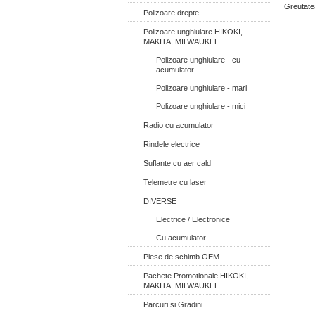
Greutate
Polizoare drepte
Polizoare unghiulare HIKOKI,
MAKITA, MILWAUKEE
Polizoare unghiulare - cu
acumulator
Polizoare unghiulare - mari
Polizoare unghiulare - mici
Radio cu acumulator
Rindele electrice
Suflante cu aer cald
Telemetre cu laser
DIVERSE
Electrice / Electronice
Cu acumulator
Piese de schimb OEM
Pachete Promotionale HIKOKI,
MAKITA, MILWAUKEE
Parcuri si Gradini