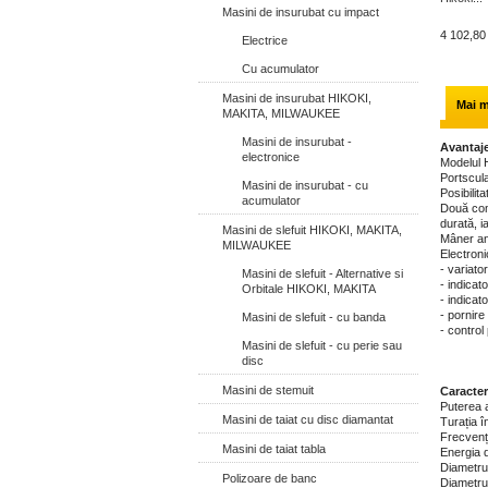
Masini de insurubat cu impact
4 102,80 
Electrice
Cu acumulator
Masini de insurubat HIKOKI,
Mai m
MAKITA, MILWAUKEE
Masini de insurubat -
Avantaje
electronice
Modelul 
Portscu
Masini de insurubat - cu
Posibilita
acumulator
Două comu
durată, i
Masini de slefuit HIKOKI, MAKITA,
Mâner ant
MILWAUKEE
Electroni
- variato
Masini de slefuit - Alternative si
- indicat
Orbitale HIKOKI, MAKITA
- indicat
- pornire
Masini de slefuit - cu banda
- control
Masini de slefuit - cu perie sau
disc
Masini de stemuit
Caracter
Puterea 
Masini de taiat cu disc diamantat
Turația în
Frecvența
Masini de taiat tabla
Energia 
Diametrul
Polizoare de banc
Diametrul