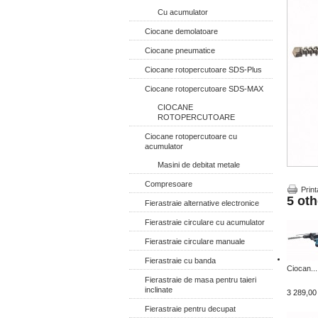
Cu acumulator
Ciocane demolatoare
Ciocane pneumatice
Ciocane rotopercutoare SDS-Plus
Ciocane rotopercutoare SDS-MAX
CIOCANE
ROTOPERCUTOARE
Ciocane rotopercutoare cu
acumulator
Masini de debitat metale
Compresoare
Print
5 oth
Fierastraie alternative electronice
Fierastraie circulare cu acumulator
Fierastraie circulare manuale
Fierastraie cu banda
Ciocan...
Fierastraie de masa pentru taieri
inclinate
3 289,00 
Fierastraie pentru decupat