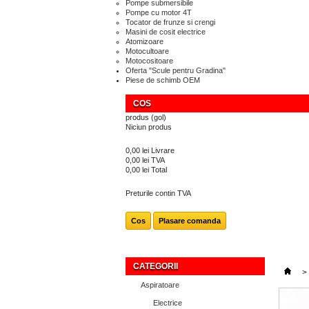
Pompe submersibile
Pompe cu motor 4T
Tocator de frunze si crengi
Masini de cosit electrice
Atomizoare
Motocultoare
Motocositoare
Oferta "Scule pentru Gradina"
Piese de schimb OEM
COS
produs
(gol)
Niciun produs
0,00 lei
Livrare
0,00 lei
TVA
0,00 lei
Total
Preturile contin TVA
Cos
Plasare comanda
CATEGORII
>
Aspiratoare
Electrice