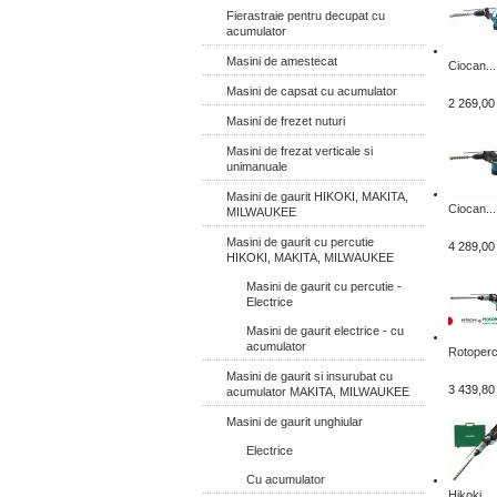
Fierastraie pentru decupat cu
acumulator
Masini de amestecat
Ciocan...
Masini de capsat cu acumulator
2 269,00 
Masini de frezet nuturi
Masini de frezat verticale si
unimanuale
Masini de gaurit HIKOKI, MAKITA,
Ciocan...
MILWAUKEE
Masini de gaurit cu percutie
4 289,00 
HIKOKI, MAKITA, MILWAUKEE
Masini de gaurit cu percutie -
Electrice
Masini de gaurit electrice - cu
acumulator
Rotoperc
Masini de gaurit si insurubat cu
3 439,80 
acumulator MAKITA, MILWAUKEE
Masini de gaurit unghiular
Electrice
Cu acumulator
Hikoki...