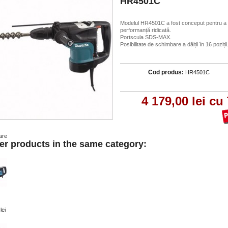
HR4501C
Modelul HR4501C a fost conceput pentru a o
performanță ridicată.
Portscula SDS-MAX.
Posibilitate de schimbare a dălții în 16 poziții
Cod produs:
HR4501C
4 179,00 lei
cu
are
er products in the same category:
lei