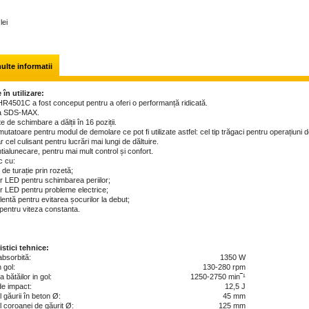
lei
ulte informatii
 în utilizare:
HR4501C a fost conceput pentru a oferi o performanță ridicată.
la SDS-MAX.
te de schimbare a dălții în 16 poziții.
tatoare pentru modul de demolare ce pot fi utilizate astfel: cel tip trăgaci pentru operațiuni 
ar cel culisant pentru lucrări mai lungi de dăltuire.
ialunecare, pentru mai mult control și confort.
c cu:
r de turație prin rozetă;
or LED pentru schimbarea periilor;
or LED pentru probleme electrice;
 lentă pentru evitarea șocurilor la debut;
 pentru viteza constanta.
istici tehnice:
absorbită:
1350 W
 gol:
130-280 rpm
 bătăilor in gol:
1250-2750 min‾¹
de impact:
12,5 J
 găurii în beton Ø:
45 mm
 coroanei de găurit Ø:
125 mm